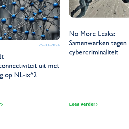
No More Leaks:
Samenwerken tegen
25-03-2024
cybercriminaliteit
dt
onnectiviteit uit met
ing op NL-ix^2
r
Lees verder