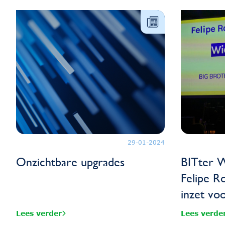
29-01-2024
Onzichtbare upgrades
BITter W
Felipe R
inzet vo
Lees verder
Lees verde