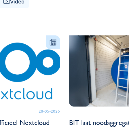
Video
28-05-2026
fficieel Nextcloud
BIT laat noodaggrega