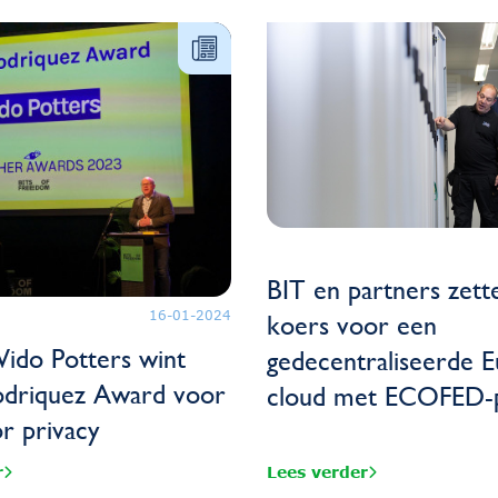
BIT en partners zett
16-01-2024
koers voor een
ido Potters wint
gedecentraliseerde 
odriquez Award voor
cloud met ECOFED-p
or privacy
r
Lees verder