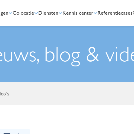
ngen
Colocatie
Diensten
Kennis center
Referentiecases
uws, blog & vid
deo’s