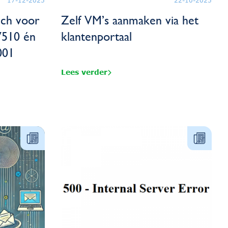
17-12-2025
22-10-2025
ich voor
Zelf VM’s aanmaken via het
7510 én
klantenportaal
001
Lees verder