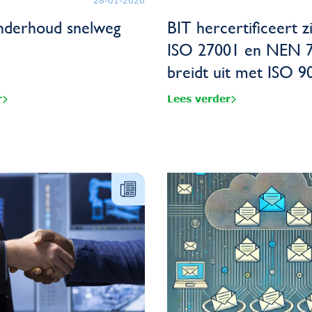
28-01-2026
nderhoud snelweg
BIT hercertificeert z
ISO 27001 en NEN 
breidt uit met ISO 9
r
Lees verder