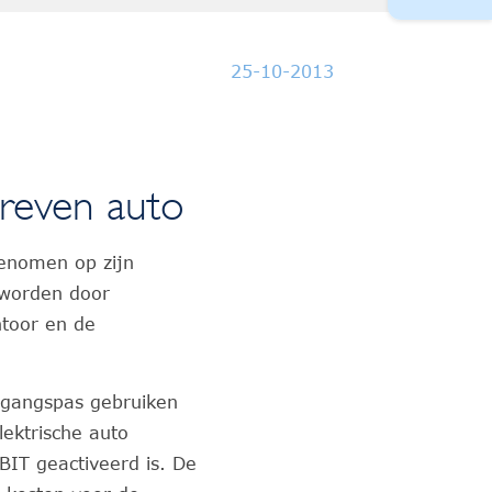
25-10-2013
dreven auto
genomen op zijn
 worden door
ntoor en de
.
egangspas gebruiken
ektrische auto
IT geactiveerd is. De