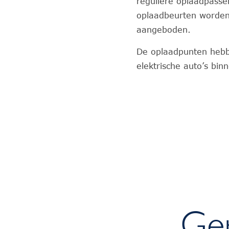
reguliere oplaadpasse
oplaadbeurten worden
aangeboden.
De oplaadpunten hebb
elektrische auto’s bin
Ger