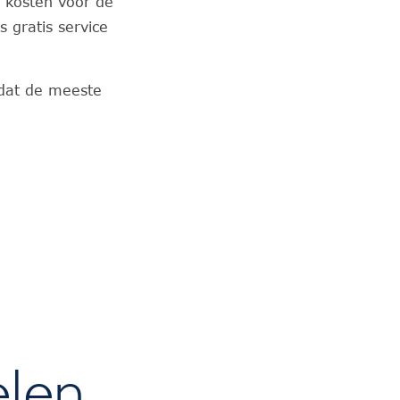
 kosten voor de
 gratis service
dat de meeste
elen