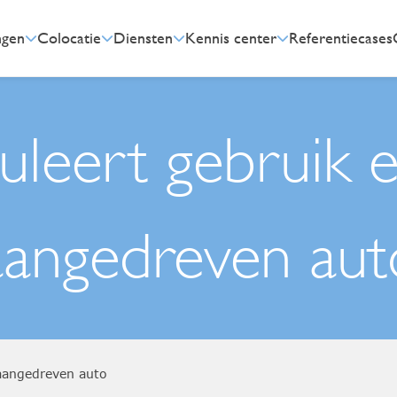
ngen
Colocatie
Diensten
Kennis center
Referentiecases
uleert gebruik e
aangedreven aut
 aangedreven auto