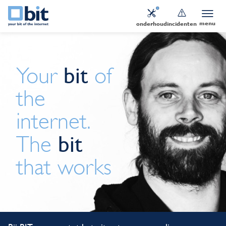
menu
onderhoud
incidenten
bit
Your
of
the
internet.
bit
The
that works