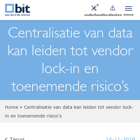
menu
onderhoud
incidenten
Centralisatie van data
kan leiden tot vendor
lock-in en
toenemende risico’s
Home
»
Centralisatie van data kan leiden tot vendor lock-
in en toenemende risico’s
Terug
14-11-2019