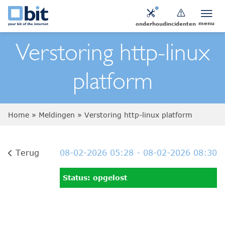
menu
onderhoud
incidenten
Verstoring http-linux
platform
Home
»
Meldingen
»
Verstoring http-linux platform
Terug
08-02-2026 05:28
- 08-02-2026 08:30
Status: opgelost