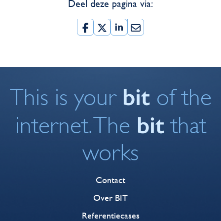
Deel deze pagina via:
bit
This is your
of the
bit
internet. The
that
works
Contact
Over BIT
Referentiecases