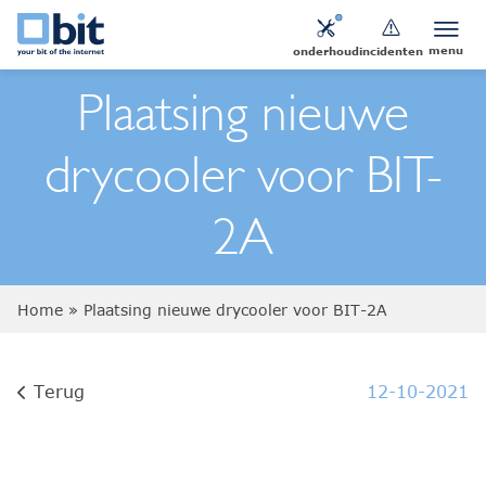
menu
onderhoud
incidenten
Plaatsing nieuwe
drycooler voor BIT-
2A
Home
»
Plaatsing nieuwe drycooler voor BIT-2A
Terug
12-10-2021