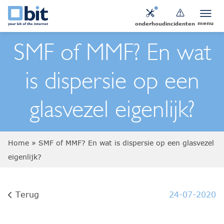
menu
onderhoud
incidenten
SMF of MMF? En wat
is dispersie op een
glasvezel eigenlijk?
Home
»
SMF of MMF? En wat is dispersie op een glasvezel
eigenlijk?
Terug
24-07-2020