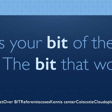
bit
is your
of the
bit
The
that w
ct
Over BIT
Referentiecases
Kennis center
Colocatie
Cloudopl