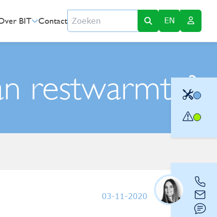
Zoeken
Over BIT
Contact
EN
an restwarmte?
03-11-2020