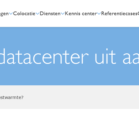
ngen
Colocatie
Diensten
Kennis center
Referentiecases
datacenter uit a
restwarmte?