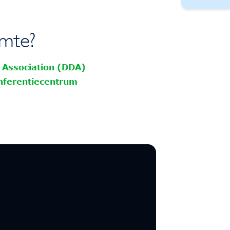
rmte?
 Association (DDA)
nferentiecentrum