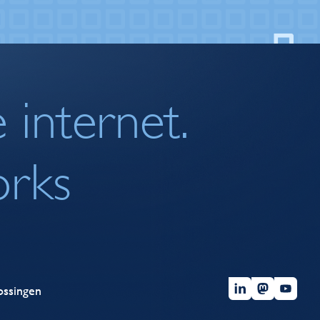
 internet.
orks
ossingen