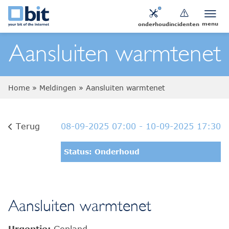
menu
onderhoud
incidenten
Aansluiten warmtenet
Home
»
Meldingen
»
Aansluiten warmtenet
Terug
08-09-2025 07:00
- 10-09-2025 17:30
Status: Onderhoud
Aansluiten warmtenet