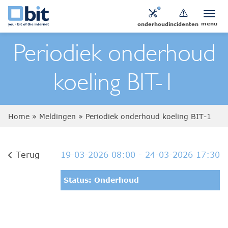
menu
onderhoud
incidenten
Periodiek onderhoud
koeling BIT-1
Home
»
Meldingen
»
Periodiek onderhoud koeling BIT-1
Terug
19-03-2026 08:00
- 24-03-2026 17:30
Status: Onderhoud